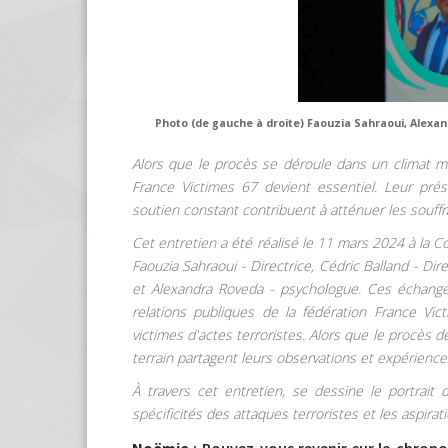
Photo (de gauche à droite) Faouzia Sahraoui, Alexa
Alors que le procès se déroule dans un climat m
France Victimes 67 devient essentiel. Leur pré
soutien constant contribuent à atténuer les souffra
Cet entretien a été réalisé le 11 mars 2024 à la 
Faouzia Sahraoui - Directrice, Cédric Balland - Dir
et Alexandra Roveda - psychologue. Ces échan
relations publiques de la fédération France Vi
victimes d'actes terroristes. Alors que le procès 
terrain partagent leurs observations et expérience
À travers cet entretien, se dessine le portrait
spécificités des attaques terroristes et les aspirat
Noëmie
: Pouvez-vous revenir sur la chron