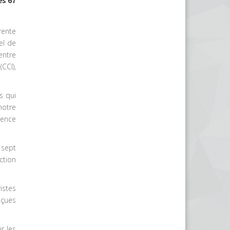
rente
el de
entre
CCI),
s qui
notre
gence
 sept
ction
istes
eçues
r les