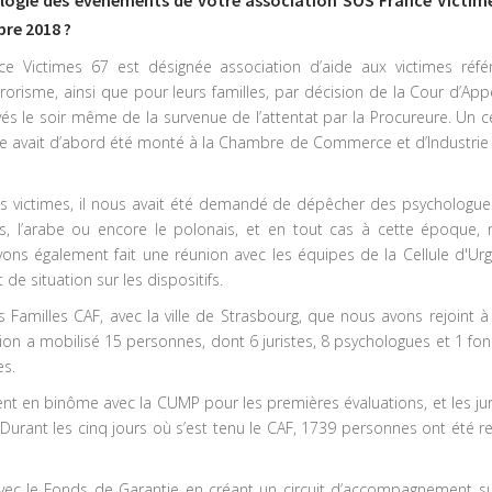
bre 2018 ?
 Victimes 67 est désignée association d’aide aux victimes réfé
orisme, ainsi que pour leurs familles, par décision de la Cour d’App
vés le soir même de la survenue de l’attentat par la Procureure. Un c
e avait d’abord été monté à la Chambre de Commerce et d’Industrie (
 des victimes, il nous avait été demandé de dépêcher des psychologue
lais, l’arabe ou encore le polonais, et en tout cas à cette époque, 
vons également fait une réunion avec les équipes de la Cellule d'Ur
de situation sur les dispositifs.
es Familles CAF, avec la ville de Strasbourg, que nous avons rejoint à
on a mobilisé 15 personnes, dont 6 juristes, 8 psychologues et 1 fon
es.
ent en binôme avec la CUMP pour les premières évaluations, et les jur
 Durant les cinq jours où s’est tenu le CAF, 1739 personnes ont été r
avec le Fonds de Garantie en créant un circuit d’accompagnement su