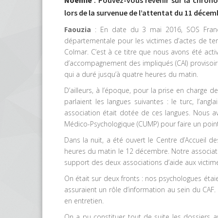
lors de la survenue de l’attentat du 11 décem
Faouzia
: En date du 3 mai 2016, SOS France
départementale pour les victimes d’actes de terr
Colmar. C’est à ce titre que nous avons été acti
d’accompagnement des impliqués (CAI) provisoir
qui a duré jusqu’à quatre heures du matin.
D’ailleurs, à l’époque, pour la prise en charge
parlaient les langues suivantes : le turc, l’ang
association était dotée de ces langues. Nous a
Médico-Psychologique (CUMP) pour faire un point 
Dans la nuit, a été ouvert le Centre d’Accueil d
heures du matin le 12 décembre. Notre associati
support des deux associations d’aide aux victim
On était sur deux fronts : nos psychologues étai
assuraient un rôle d’information au sein du CAF.
en entretien.
On a pu constituer tout de suite les dossiers 