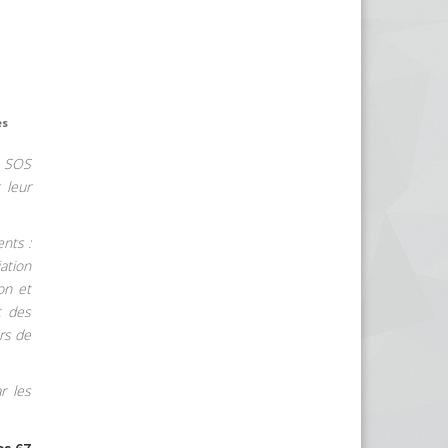
es
e SOS
 leur
nts :
iation
on et
t des
rs de
r les
es 67