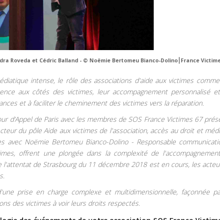
ndra Roveda et Cédric Balland - © Noëmie Bertomeu Bianco-Dolino⎮France Victim
édiatique intense, le rôle des associations d'aide aux victimes comm
sence aux côtés des victimes, leur accompagnement personnalisé et
nces et à faciliter le cheminement des victimes vers la réparation.
Cour d’Appel de Paris avec les membres de SOS France Victimes 67 prése
ecteur du pôle Aide aux victimes de l'association, accès au droit et méd
ges avec Noëmie Bertomeu Bianco-Dolino - Responsable communicati
ctimes, offrent une plongée dans la complexité de l'accompagnemen
de l'attentat de Strasbourg du 11 décembre 2018 est en cours, les acteu
s.
 d'une prise en charge complexe et multidimensionnelle, façonnée pa
ions des victimes à voir leurs droits respectés.
ologie des événements de votre association SOS France Victim