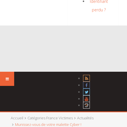
Identifiant
perdu ?
Accueil
Catégories France Victimes
Actualités
Munissez-vous de votre malette Cyber !