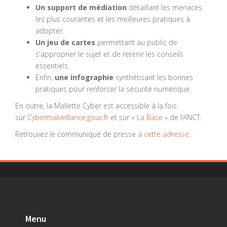
Un support de médiation
détaillant les menaces
les plus courantes et les meilleures pratiques à
adopter.
Un jeu de cartes
permettant au public de
s'approprier le sujet et de retenir les conseils
essentiels.
Enfin,
une infographie
synthétisant les bonnes
pratiques pour renforcer la sécurité numérique.
En outre, la Mallette Cyber est accessible à la fois
sur
Cybermalveillance.gouv.fr
et sur «
La Base
» de l’ANCT.
Retrouvez le communiqué de presse
à cette adresse.
Menu