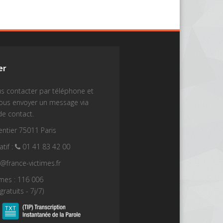
er
s contacter par téléphone et
nous envoyer un message via
de contact.
ntier 75011 Paris
tif :
01 41 83 42 00
t@france-victimes.fr
imes : 116 006
gratuits - 7j/7)