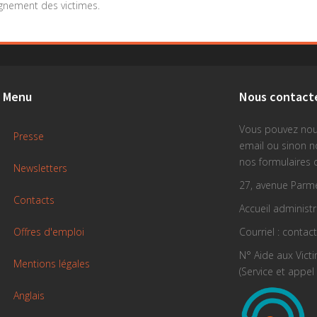
nement des victimes.
Menu
Nous contact
Vous pouvez nou
Presse
email ou sinon 
nos formulaires 
Newsletters
27, avenue Parme
Contacts
Accueil administra
Offres d'emploi
Courriel : contac
N° Aide aux Vict
Mentions légales
(Service et appel 
Anglais