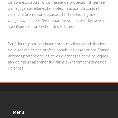
personnes, depuis l'ordonnance de protection diligentée
par le juge aux affaires familiales, l'éviction du conjoint
violent, la promotion du dispositif "Téléphone grave
danger", ou encore l'évaluation personnalisée des besoins
spécifiques de protection des victimes.
Par ailleurs, pour continuer notre travail de sensibilisation
de la société et des professionnels, les associations France
Victimes portent des initiatives d'échanges et de colloques
afin de mieux appréhender l'aide aux femmes victimes de
violences.
Menu