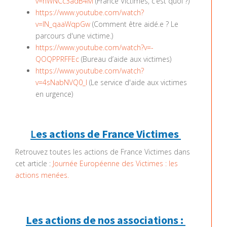
v=nWNCc3adB4M
(France Victimes, c’est quoi ?)
https://www.youtube.com/watch?
v=lN_qaaWqpGw
(Comment être aidé.e ? Le
parcours d'une victime.)
https://www.youtube.com/watch?v=-
QOQPPRFFEc
(Bureau d’aide aux victimes)
https://www.youtube.com/watch?
v=4sNabNVQ0_I
(Le service d'aide aux victimes
en urgence)
L
es actions de France Victimes
Retrouvez toutes les actions de France Victimes dans
cet article :
Journée Européenne des Victimes : les
actions menées.
Les actions de nos associations :