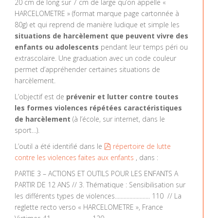
20 cm de long sur 7 cm de large qu’on appelle «
HARCELOMETRE » (format marque page cartonnée à
80g) et qui reprend de manière ludique et simple les
situations de harcèlement que peuvent vivre des
enfants ou adolescents
pendant leur temps péri ou
extrascolaire. Une graduation avec un code couleur
permet d’appréhender certaines situations de
harcèlement.
L’objectif est de
prévenir et lutter contre toutes
les formes violences répétées caractéristiques
de harcèlement
(à l’école, sur internet, dans le
sport…).
pdf
L’outil a été identifié dans le
répertoire de lutte
contre les violences faites aux enfants
, dans :
PARTIE 3 – ACTIONS ET OUTILS POUR LES ENFANTS A
PARTIR DE 12 ANS // 3. Thématique : Sensibilisation sur
les différents types de violences........................ 110 // La
reglette recto verso « HARCELOMETRE », France