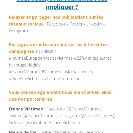
impliquer ?
Relayer et partager nos publications sur les
réseaux sociaux
:
Facebook - Twitter - Linkedin -
Instagram
Partagez des informations sur les différentes
campagnes
en utilisant
#JournéeEuropéennedesVictimes #22fev et les autres
hashtags dédiés
#FranceVictimes #VictimesPlusJamaisSeules
#AideAuxVictimes #CultureCommune
Vous pouvez également nous mentionner, ainsi
que nos partenaires
:
France Victimes :
Facebook (@FranceVictimes),
Twitter (@FranceVictimes), Instagram (@FranceVictimes),
Linkedin (Fédération France Victimes)
Mémo de Vie :
Twitter (@memodevie), Facebook