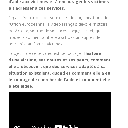
d’aide aux victimes et à encourager les victimes
à s’adresser à ces services.
Organisée par des personnes et des organisations de
l’Union européenne, la vidéo Français dévoile l’histoire
de Victoire, victime de violences conjugales, et, qui a
trouvé le soutien dont elle avait besoin auprès de
notre réseau France Victimes.
L’objectif de cette vidéo est de partager
l’histoire
d’une victime, ses doutes et ses peurs, comment
elle a découvert que des services adaptés à sa
situation existaient, quand et comment elle a eu
le courage de chercher de l’aide et comment elle
a été aidée.