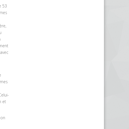
e 53
imes
ère,
u
n
ement
 avec
e
times
elui-
n et
ion