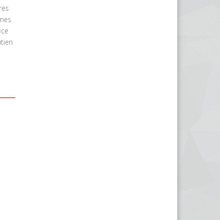
res
imes
ice
tien