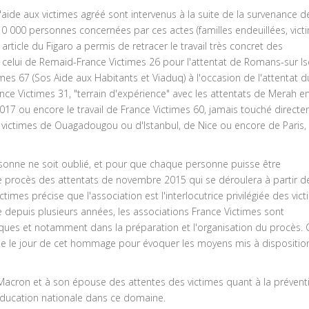
'aide aux victimes agréé sont intervenus à la suite de la survenance d
0 000 personnes concernées par ces actes (familles endeuillées, vict
 article du Figaro a permis de retracer le travail très concret des
 celui de Remaid-France Victimes 26 pour l'attentat de Romans-sur Is
imes 67 (Sos Aide aux Habitants et Viaduq) à l'occasion de l'attentat d
ce Victimes 31, "terrain d'expérience" avec les attentats de Merah e
017 ou encore le travail de France Victimes 60, jamais touché direct
es victimes de Ouagadougou ou d'Istanbul, de Nice ou encore de Paris,
sonne ne soit oublié, et pour que chaque personne puisse être
procès des attentats de novembre 2015 qui se déroulera à partir d
times précise que l'association est l'interlocutrice privilégiée des vic
 depuis plusieurs années, les associations France Victimes sont
tiques et notamment dans la préparation et l'organisation du procès. C
que le jour de cet hommage pour évoquer les moyens mis à dispositio
acron et à son épouse des attentes des victimes quant à la prévent
'Éducation nationale dans ce domaine.