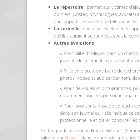
Le répertoire
: permet aux victimes d’ajo
policiers, juristes, psychologues, avocats) 
quel appareil le numéro de téléphone, les 
La corbeille
: conserve les éléments supp
qu’elles auraient supprimées sous la contra
Autres évolutions :
○ Possibilité d’indiquer dans un champ 
journal : des éléments qui peuvent s’av
○ Mise en place d’une barre de recherc
photos, vidéos et audios (par nom, dat
○ Ajout de visuels et pictogrammes, pour
notamment pour les personnes maîtrisan
○ Pour favoriser la prise de contact av
dans son journal où il.elle indique se s
professionnel.le et d’aller consulter les 
Portée par la fédération France Victimes, Mémo d
pilotée par
Share it
dans le cadre de la Grande 