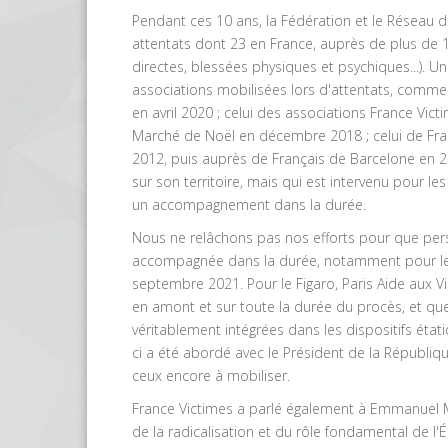
Pendant ces 10 ans, la Fédération et le Réseau d
attentats
dont 23 en France, auprès de plus de 1
directes, blessées physiques et psychiques...). Un
associations mobilisées lors d'attentats, comme
en avril 2020 ; celui des associations France Vict
Marché de Noël en décembre 2018 ; celui de Fran
2012, puis auprès de Français de Barcelone en 2
sur son territoire, mais qui est intervenu pour l
un accompagnement dans la durée.
N
ous ne relâchons pas nos efforts p
our que per
accompagnée dans la durée, notamment pour le 
septembre 2021. Pour le Figaro, Paris Aide aux Vic
en amont et sur toute la durée du procès, et que
véritablement intégrées dans les dispositifs éta
ci a été abordé avec le Président de la Républi
ceux encore à mobiliser.
France Victimes a parlé également à Emmanuel M
de la radicalisation et du rôle fondamental de l