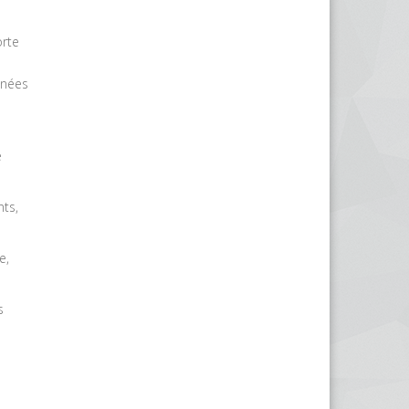
orte
nnées
e
nts,
e,
s