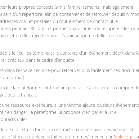
uter leurs propres contacts (amis, famille, témoins, mais également
au sein d’un répertoire, afin de conserver et de retrouver depuis n’imp
adresses mail et postales ou tout élément de contact utile.
rimés pendant 30 jours et permet aux victimes de récupérer des do
inte et qu’elles regretteraient d’avoir supprimé d’elles-mêmes.
dédié le lieu, les témoins et le contexte d’un événement décrit dans l
érer précieux dans le cadre d’enquête.
he dans l’espace sécurisé pour retrouver plus facilement ses docume
e ou format).
 que la plateforme soit toujours plus facile à utiliser et à comprendr
t peu le français.
ec une ressource extérieure, si une victime ajoute plusieurs événement
entir en danger, la plateforme lui propose d’en parler à un.e
contacts utiles.
e vie est le fruit d’une co-construction menée avec des victimes et
Cause “Stop aux violences faites aux femmes” menée par
Make.org
. La