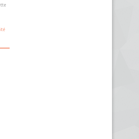
ette
ité