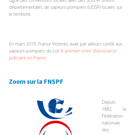
signé des conventions locales avec des SDIS et unions
départementales de sapeurs-pompiers (UDSP) locales sur
le territoire.
En mars 2019, France Victimes avait par ailleurs confié aux
sapeurs-pompiers du Lot
le premier chien d’assistance
judiciaire en France
.
Zoom sur la FNSPF
Depuis
1882, la
Fédération
nationale
des