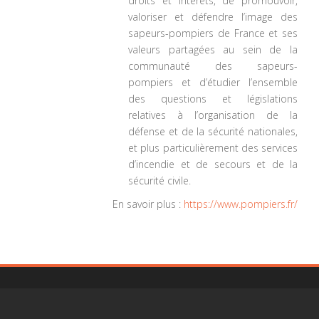
droits et intérêts, de promouvoir,
valoriser et défendre l’image des
sapeurs-pompiers de France et ses
valeurs partagées au sein de la
communauté des sapeurs-
pompiers et d’étudier l’ensemble
des questions et législations
relatives à l’organisation de la
défense et de la sécurité nationales,
et plus particulièrement des services
d’incendie et de secours et de la
sécurité civile.
En savoir plus :
https://www.pompiers.fr/