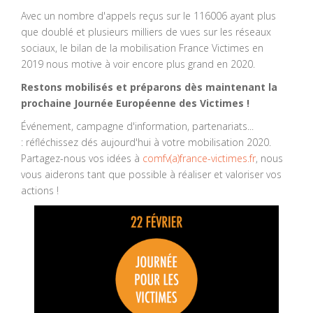
Avec un nombre d'appels reçus sur le 116006 ayant plus
que doublé et plusieurs milliers de vues sur les réseaux
sociaux, le bilan de la mobilisation France Victimes en
2019 nous motive à voir encore plus grand en 2020.
Restons mobilisés et préparons dès maintenant la
prochaine Journée Européenne des Victimes !
Événement, campagne d'information, partenariats...
: réfléchissez dés aujourd'hui à votre mobilisation 2020.
Partagez-nous vos idées à
comfv(a)france-victimes.fr
, nous
vous aiderons tant que possible à réaliser et valoriser vos
actions !