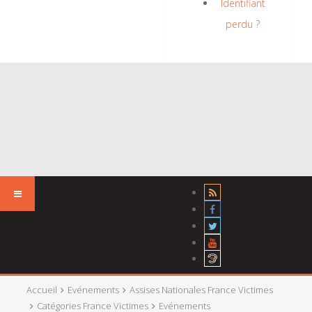
Identifiant
perdu ?
Accueil
Evénements
Assises Nationales France Victimes
Catégories France Victimes
Evénements