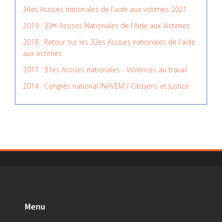
34es Assises nationales de l'aide aux victimes 2021
2019 : 33ᵉˢ Assises Nationales de l'Aide aux Victimes
2018 : Retour sur les 32es Assises nationales de l'aide
aux victimes
2017 : 31es Assises nationales - Violences au travail
2014 : Congrès national INAVEM / Citoyens et Justice
Menu