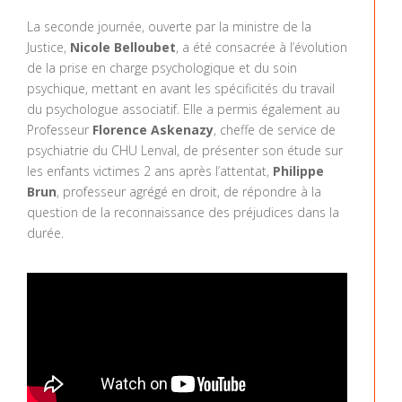
La seconde journée, ouverte par la ministre de la
Justice,
Nicole Belloubet
, a été consacrée à l’évolution
de la prise en charge psychologique et du soin
psychique, mettant en avant les spécificités du travail
du psychologue associatif. Elle a permis également au
Professeur
Florence Askenazy
, cheffe de service de
psychiatrie du CHU Lenval, de présenter son étude sur
les enfants victimes 2 ans après l’attentat,
Philippe
Brun
, professeur agrégé en droit, de répondre à la
question de la reconnaissance des préjudices dans la
durée.