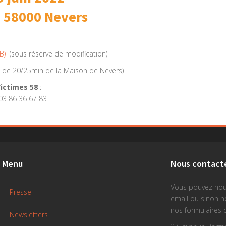
- 58000 Nevers
MB
)
(sous réserve de modification)
n de 20/25min de la Maison de Nevers)
ictimes 58
:
03 86 36 67 83
Menu
Nous contact
Vous pouvez nou
Presse
email ou sinon 
nos formulaires 
Newsletters