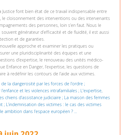
la Justice font bien état de ce travail indispensable entre
rs, le cloisonnement des interventions ou des intervenants
ompagnements des personnes, loin s’en faut. Nous le
souvent générateur d’efficacité et de fluidité, il est aussi
otection et de garanties.
e nouvelle approche et examiner les pratiques ou
surer une pluridisciplinarité des équipes et une
 questions d’expertise, le renouveau des unités médico-
ique Enfance en Danger, l’expertise, les questions de
e à redéfinir les contours de l’aide aux victimes.
 de la dangerosité par les forces de l’ordre ;
nfance et les violences intrafamiliales ; L'expertise,
Les chiens d’assistance judiciaire ; La maison des femmes
 ; L’indemnisation des victimes : le cas des victimes
lle ambition dans l’espace européen ? ...
9 juin 2022