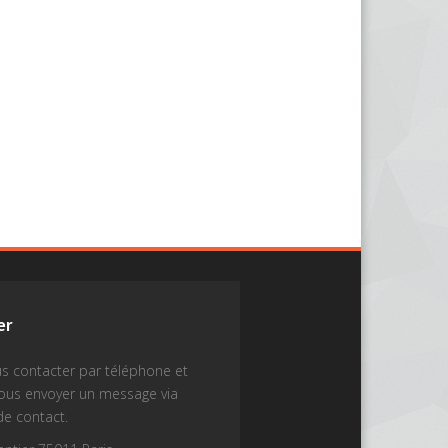
er
s contacter par téléphone et
nous envoyer un message via
de contact.