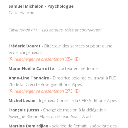
Samuel Michalon - Psychologue
Carte blanche
Table ronde n°1 : "Les acteurs, rôles et contraintes"
Fréderic Daurat
- Directeur des services support d'une
école d'ingénieurs
pdf
Télécharger sa présentation
(
654 KB
)
Marie-Noëlle Carrette
- Docteur en médecine
Anne-Line Tonnaire
- Directrice adjointe du travail à l'UD
26 de la Direccte Auvergne-Rhône-Alpes
pdf
Télécharger sa présentation
(
273 KB
)
Michel Lesne
- Ingénieur Conseil à la CARSAT Rhône-Alpes
François Jutras
- Chargé de mission à la délégation
Auvergne-Rhône-Alpes du réseau Anact-Aract
Martine Demirdjian
- salariée de Remaid, spécialiste des