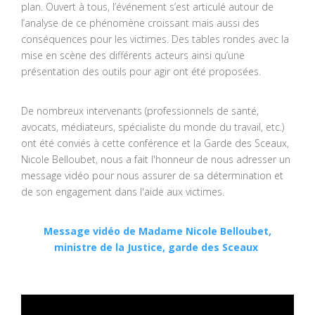
plan. Ouvert à tous, l’événement s’est articulé autour de
l’analyse de ce phénomène croissant mais aussi des
conséquences pour les victimes. Des tables rondes avec la
mise en scène des différents acteurs ainsi qu’une
présentation des outils pour agir ont été proposées.
De nombreux intervenants (professionnels de santé,
avocats, médiateurs, spécialiste du monde du travail, etc.)
ont été conviés à cette conférence et la Garde des Sceaux,
Nicole Belloubet, nous a fait l'honneur de nous adresser un
message vidéo pour nous assurer de sa détermination et
de son engagement dans l'aide aux victimes.
Message vidéo de Madame Nicole Belloubet,
ministre de la Justice, garde des Sceaux