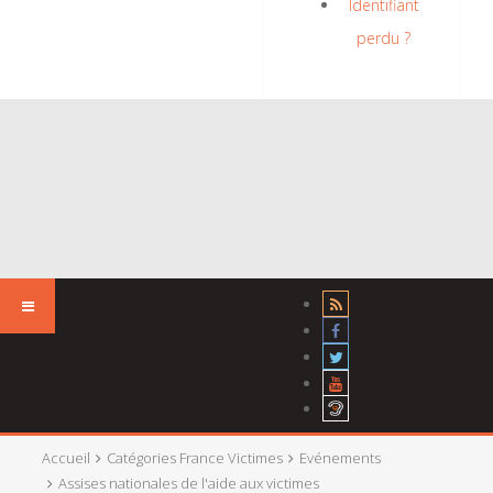
Identifiant
perdu ?
Accueil
Catégories France Victimes
Evénements
Assises nationales de l'aide aux victimes