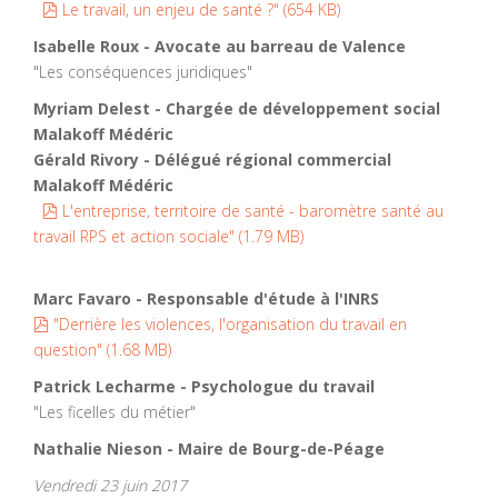
pdf
Le travail, un enjeu de santé ?"
(
654 KB
)
Isabelle Roux - Avocate au barreau de Valence
"Les conséquences juridiques"
Myriam Delest - Chargée de développement social
Malakoff Médéric
Gérald Rivory - Délégué régional commercial
Malakoff Médéric
pdf
L'entreprise, territoire de santé - baromètre santé au
travail RPS et action sociale"
(
1.79 MB
)
Marc Favaro - Responsable d'étude à l'INRS
pdf
"Derrière les violences, l'organisation du travail en
question"
(
1.68 MB
)
Patrick Lecharme - Psychologue du travail
"Les ficelles du métier"
Nathalie Nieson - Maire de Bourg-de-Péage
Vendredi 23 juin 2017