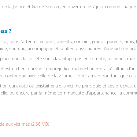
tre de la Justice et Garde Sceaux, en ouverture le 7 juin, comme chaque
as ?
oi, dans l’attente ; enfants, parents, conjoint, grands-parents, amis, 
aidé, soutenu, accompagné et souffert aussi auprès d’une victime pro
ur place dans la société sont davantage pris en compte, reconnus mais
t est un tiers qui subit un préjudice matériel ou moral résultant d’un 
être confondue avec celle de la victime. Il peut arriver pourtant que c
ction qui existe ou existait entre la victime principale et ses proche
onnelle, ou encore par la même communauté d’appartenance, la com
ide aux victimes
(
2.56 MB
)