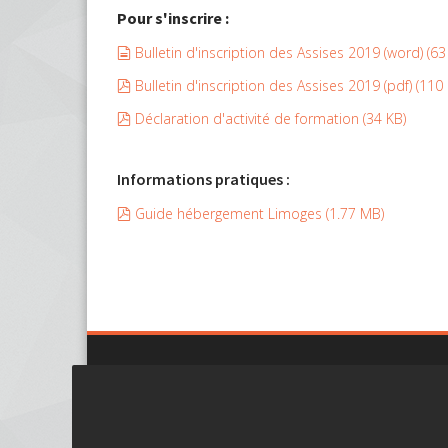
Pour s'inscrire :
document
Bulletin d'inscription des Assises 2019 (word)
(
63
pdf
Bulletin d'inscription des Assises 2019 (pdf)
(
110
pdf
Déclaration d'activité de formation
(
34 KB
)
Informations pratiques :
pdf
Guide hébergement Limoges
(
1.77 MB
)