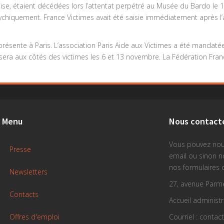
ise, étaient décédées lors l’attentat perpétré au Musée du Bardo le 1
iquement. France Victimes avait été saisie immédiatement après l’att
résente à Paris. L’association Paris Aide aux Victimes a été mandatée
era aux côtés des victimes les 6 et 13 novembre. La Fédération Fran
Menu
Nous contact
Vous pouvez nou
Presse
email ou sinon 
nos formulaires 
Newsletters
27, avenue Parme
Contacts
Accueil administra
Offres d'emploi
Courriel : contac