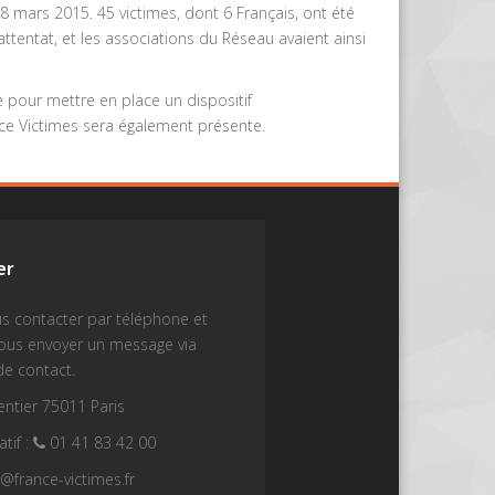
8 mars 2015. 45 victimes, dont 6 Français, ont été
entat, et les associations du Réseau avaient ainsi
 pour mettre en place un dispositif
ce Victimes sera également présente.
er
s contacter par téléphone et
nous envoyer un message via
de contact.
ntier 75011 Paris
tif :
01 41 83 42 00
t@france-victimes.fr