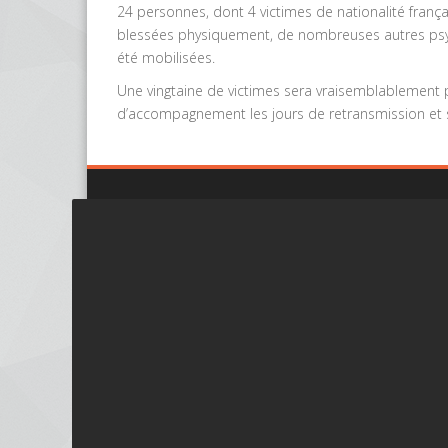
24 personnes, dont 4 victimes de nationalité frança
blessées physiquement, de nombreuses autres psych
été mobilisées.
Une vingtaine de victimes sera vraisemblablement p
d’accompagnement les jours de retransmission et s