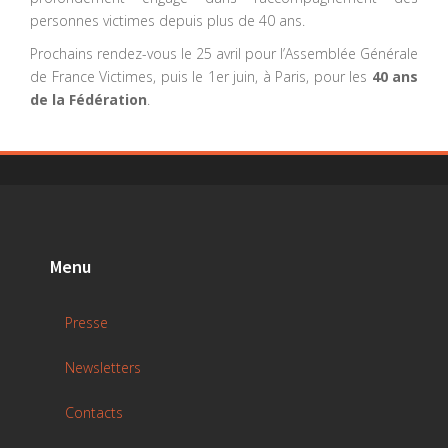
personnes victimes depuis plus de 40 ans.
Prochains rendez-vous le 25 avril pour l’Assemblée Générale
de France Victimes, puis le 1er juin, à Paris, pour les
40 ans
de la Fédération
.
Menu
Presse
Newsletters
Contacts