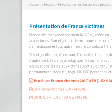
Accueil
Presse
Présentation et Dossiers de presse
Présentation de France Victimes
France Victimes (anciennement INAVEM), créée en 19
aux victimes. Son objet est de promouvoir et de dév
de médiation et tout autre mesure contribuant à a
Ses objectifs sont d’une part, l'accueil et l'écoute 
d’autre part, l'aide psychologique, l'information su
associations d'aide aux victimes sont aujourd’hui 
permanences d’accueil, reçu 330 000 personnes et 
pdf
Brochure France Victimes 2017 WEB
(
1.52 MB
)
pdf
DP France Victimes 2017
(
413 KB
)
pdf
DP INAVEM 2016 - 30 Ans
(
442 KB
)