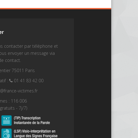
er
s contacter par téléphone et
nous envoyer un message via
de contact.
ntier 75011 Paris
tif :
01 41 83 42 00
t@france-victimes.fr
imes : 116 006
gratuits - 7j/7)