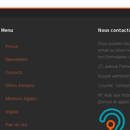
Menu
Nous contact
Vous pouvez nou
Presse
email ou sinon 
nos formulaires 
Newsletters
27, avenue Parme
Contacts
Accueil administra
Offres d'emploi
Courriel : contac
N° Aide aux Vict
Mentions légales
(Service et appel 
Anglais
Plan du site