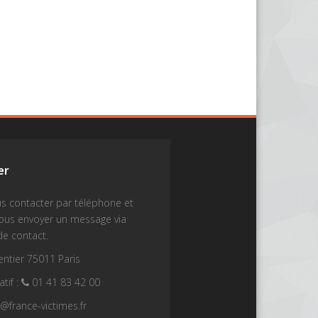
er
s contacter par téléphone et
nous envoyer un message via
de contact.
ntier 75011 Paris
tif :
01 41 83 42 00
t@france-victimes.fr