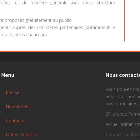
alisées, et de manière générale avec toute structure
ont proposés gratuitement au public.
ements auprès des ministères partenaires (notamment le
s, ou d'autres financeurs.
Menu
Nous contact
Vous pouvez nou
Presse
email ou sinon 
nos formulaires 
Newsletters
27, avenue Parme
Contacts
Accueil administra
Offres d'emploi
Courriel : contac