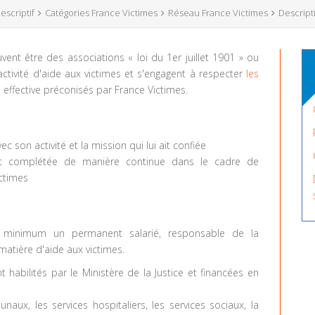
escriptif
Catégories France Victimes
Réseau France Victimes
Descripti
ent être des associations « loi du 1er juillet 1901 » ou
tivité d'aide aux victimes et s'engagent à respecter
les
s
effective préconisés par France Victimes.
c son activité et la mission qui lui ait confiée
i est complétée de manière continue dans le cadre de
ictimes
au minimum un permanent salarié, responsable de la
matière d'aide aux victimes.
t habilités par le Ministère de la Justice et financées en
bunaux, les services hospitaliers, les services sociaux, la