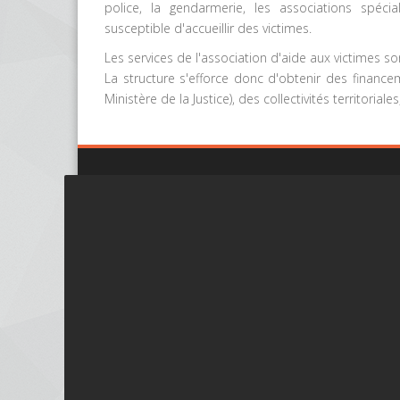
police, la gendarmerie, les associations spéci
susceptible d'accueillir des victimes.
Les services de l'association d'aide aux victimes s
La structure s'efforce donc d'obtenir des financ
Ministère de la Justice), des collectivités territoriale