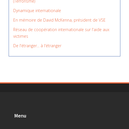
(Terrorisme)
Dynamique internationale
En mémoire de David McKenna, président de VSE
Réseau de coopération internationale sur l'aide aux
victimes
De l'étranger... à l'étranger
Menu