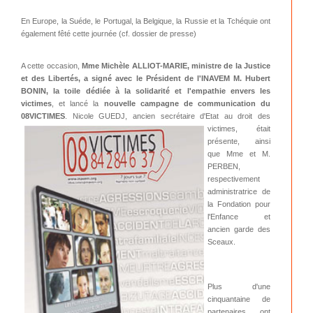
En Europe, la Suéde, le Portugal, la Belgique, la Russie et la Tchéquie ont
également fêté cette journée (cf. dossier de presse)
A cette occasion,
Mme Michèle ALLIOT-MARIE, ministre de la Justice
et des Libertés, a signé avec le Président de l'INAVEM M. Hubert
BONIN, la toile dédiée à la solidarité et l'empathie envers les
victimes
, et lancé la
nouvelle campagne de communication du
08VICTIMES
. Nicole GUED
J, ancien secrétaire d'Etat au droit des
victimes, était
présente, ainsi
que Mme et M.
PERBEN,
respectivement
administratrice de
la Fondation pour
l'Enfance et
ancien garde des
Sceaux.
Plus d'une
cinquantaine de
partenaires ont