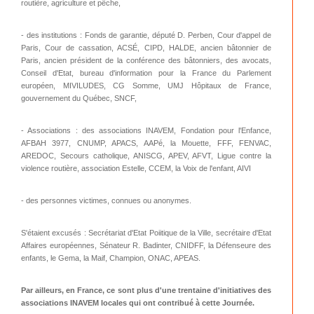
routière, agriculture et pêche,
- des institutions : Fonds de garantie, député D. Perben, Cour d'appel de
Paris, Cour de cassation, ACSÉ, CIPD, HALDE, ancien bâtonnier de
Paris, ancien président de la conférence des bâtonniers, des avocats,
Conseil d'Etat, bureau d'information pour la France du Parlement
européen, MIVILUDES, CG Somme, UMJ Hôpitaux de France,
gouvernement du Québec, SNCF,
- Associations : des associations INAVEM, Fondation pour l'Enfance,
AFBAH 3977, CNUMP, APACS, AAPé, la Mouette, FFF, FENVAC,
AREDOC, Secours catholique, ANISCG, APEV, AFVT, Ligue contre la
violence routière, association Estelle, CCEM, la Voix de l'enfant, AIVI
- des personnes victimes, connues ou anonymes.
S'étaient excusés : Secrétariat d'Etat Poiitique de la Ville, secrétaire d'Etat
Affaires européennes, Sénateur R. Badinter, CNIDFF, la Défenseure des
enfants, le Gema, la Maif, Champion, ONAC, APEAS.
P
ar ailleurs, en France, ce sont plus d'une trentaine d'initiatives des
associations INAVEM locales qui ont contribué à cette Journée.