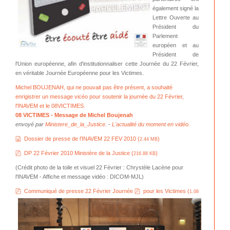
également signé la
Lettre Ouverte au
Président du
Parlement
européen et au
Président de
l'Union européenne, afin d'institutionnaliser cette Journée du 22 Février,
en véritable Journée Européenne pour les Victimes.
Michel BOUJENAH, qui ne pouvait pas être présent, a souhaité
enrigistrer un message vicéo pour soutenir la journée du 22 Février,
l'INAVEM et le 08VICTIMES.
08 VICTIMES - Message de Michel Boujenah
envoyé par
Ministere_de_la_Justice
. -
L'actualité du moment en vidéo.
document
Dossier de presse de l'INAVEM 22 FEV 2010 (
)
2.44 MB
pdf
DP 22 Février 2010 Ministère de la Justice (
)
216.88 KB
(Crédit photo de la toile et visuel 22 Février : Chrystèle Lacène pour
l'INAVEM - Affiche et message vidéo : DICOM-MJL)
pdf
pdf
Communiqué de presse 22 Février Journée
pour les Victimes (
1.08