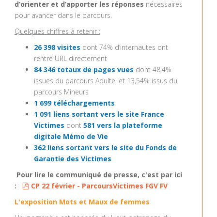
d’orienter et d’apporter les réponses
nécessaires
pour avancer dans le parcours.
Quelques chiffres à retenir :
26 398 visites
dont 74% d’internautes ont
rentré URL directement
84 346 totaux de pages vues
dont 48,4%
issues du parcours Adulte, et 13,54% issus du
parcours Mineurs
1 699 téléchargements
1 091 liens sortant
vers le site France
Victimes
dont
581 vers la plateforme
digitale Mémo de Vie
362 liens sortant vers le site du Fonds de
Garantie des Victimes
Pour lire le communiqué de presse, c'est par ici
pdf
:
CP 22 février - ParcoursVictimes FGV FV
L'exposition
Mots et Maux de femmes