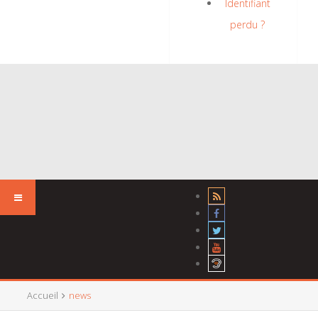
Identifiant
perdu ?
Accueil
news