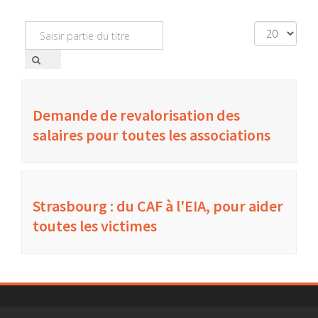
Saisir
Affichage
partie
#
du
titre
Demande de revalorisation des
salaires pour toutes les associations
Strasbourg : du CAF à l'EIA, pour aider
toutes les victimes