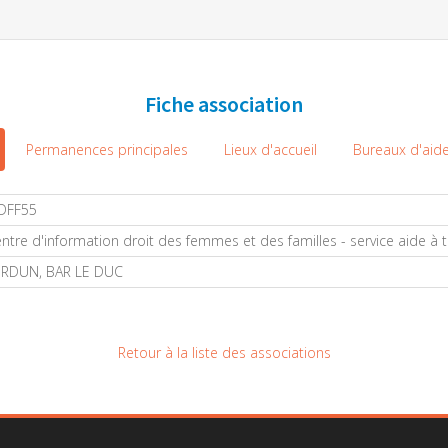
Fiche association
Permanences principales
Lieux d'accueil
Bureaux d'aide
DFF55
ntre d'information droit des femmes et des familles - service aide à t
ERDUN, BAR LE DUC
Retour à la liste des associations