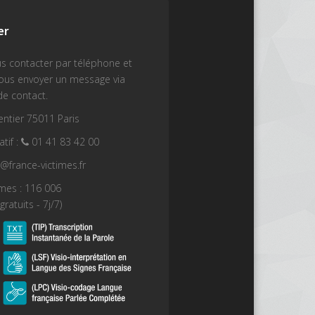
er
s contacter par téléphone et
nous envoyer un message via
de contact.
ntier 75011 Paris
tif :
01 41 83 42 00
t@france-victimes.fr
imes : 116 006
gratuits - 7j/7)