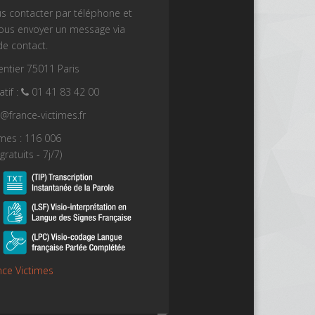
s contacter par téléphone et
nous envoyer un message via
de contact.
ntier 75011 Paris
tif :
01 41 83 42 00
t@france-victimes.fr
imes : 116 006
gratuits - 7j/7)
nce Victimes