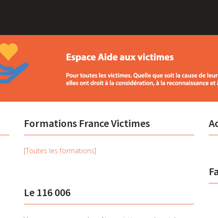
Formations France Victimes
Ac
[Toutes les formations]
F
Le 116 006