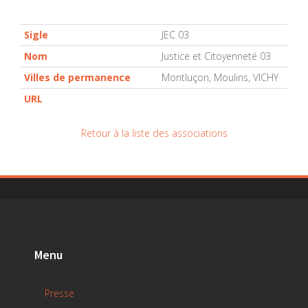
Sigle
JEC 03
Nom
Justice et Citoyenneté 03
Villes de permanence
Montluçon, Moulins, VICHY
URL
Retour à la liste des associations
Menu
Presse