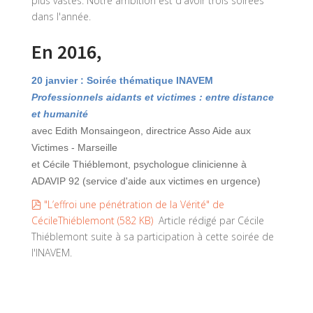
plus vastes. Notre ambition est d'avoir trois soirées
dans l'année.
En 2016,
20 janvier : Soirée thématique INAVEM
Professionnels aidants et victimes : entre distance
et humanité
avec Edith Monsaingeon, directrice Asso Aide aux
Victimes - Marseille
et Cécile Thiéblemont, psychologue clinicienne à
ADAVIP 92 (service d'aide aux victimes en urgence)
pdf
"L’effroi une pénétration de la Vérité" de
CécileThiéblemont
(
582 KB
)
Article rédigé par Cécile
Thiéblemont suite à sa participation à cette soirée de
l'INAVEM.