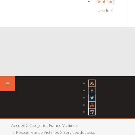
Identifiant
perdu ?
Accueil
Catégories France Victimes
Réseau France Victimes
Services des asso