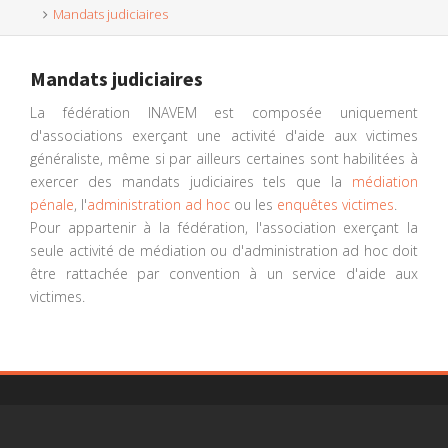
Mandats judiciaires
Mandats judiciaires
La fédération INAVEM est composée uniquement
d'associations exerçant une activité d'aide aux victimes
généraliste, même si par ailleurs certaines sont habilitées à
exercer des mandats judiciaires tels que la
médiation
pénale
, l'
administration ad hoc
ou les
enquêtes victimes
.
Pour appartenir à la fédération, l'association exerçant la
seule activité de médiation ou d'administration ad hoc doit
être rattachée par convention à un service d'aide aux
victimes.