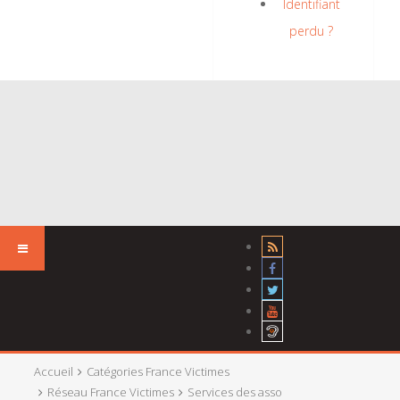
Identifiant
perdu ?
Accueil
Catégories France Victimes
Réseau France Victimes
Services des asso