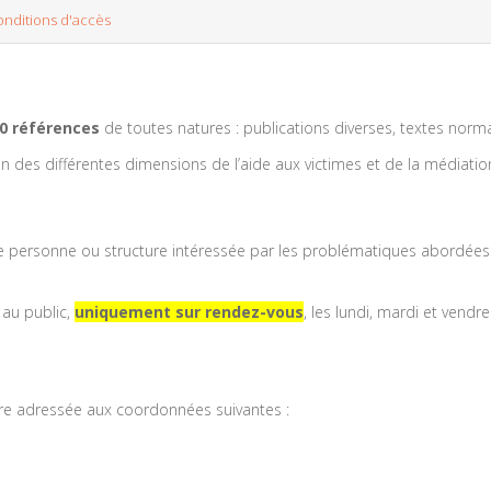
onditions d'accès
0 références
de toutes natures : publications diverses, textes normatif
 des différentes dimensions de l’aide aux victimes et de la médiation 
te personne ou structure intéressée par les problématiques abordées 
 au public,
uniquement sur rendez-vous
, les lundi, mardi et vendr
re adressée aux coordonnées suivantes :