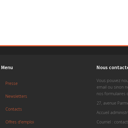
Menu
Nous contact
Vous pouvez nou
Presse
email ou sinon 
nos formulaires 
Newsletters
27, avenue Parme
Contacts
Accueil administra
Offres d'emploi
Courriel : contac