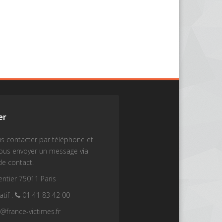
er
s contacter par téléphone et
nous envoyer un message via
de contact.
ntier 75011 Paris
tif :
01 41 83 42 00
t@france-victimes.fr