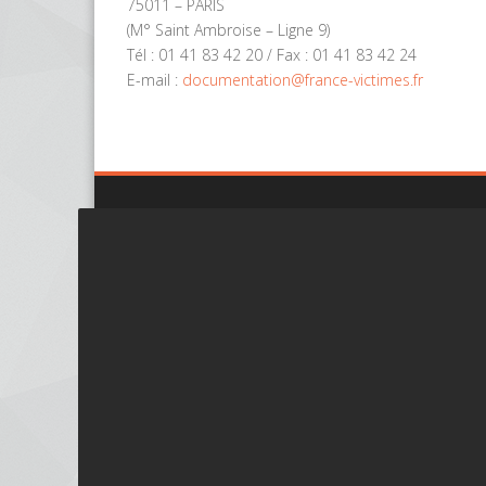
75011 – PARIS
(M° Saint Ambroise – Ligne 9)
Tél : 01 41 83 42 20 / Fax : 01 41 83 42 24
E-mail :
documentation@france-victimes.fr