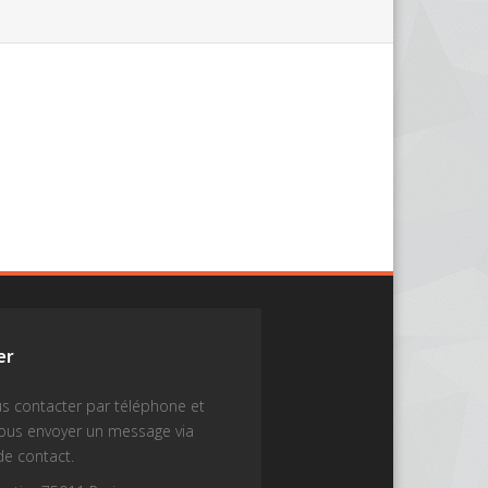
er
s contacter par téléphone et
nous envoyer un message via
de contact.