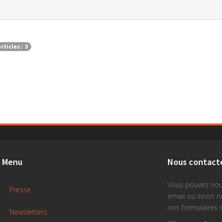
ticles : 3
Menu
Nous contact
Vous pouvez nou
Presse
email ou sinon 
nos formulaires 
Newsletters