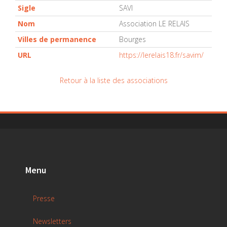
Sigle
SAVI
Nom
Association LE RELAIS
Villes de permanence
Bourges
URL
https://lerelais18.fr/savim/
Retour à la liste des associations
Menu
Presse
Newsletters