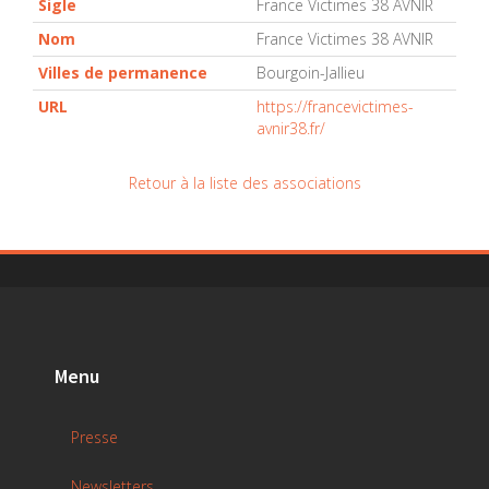
Sigle
France Victimes 38 AVNIR
Nom
France Victimes 38 AVNIR
Villes de permanence
Bourgoin-Jallieu
URL
https://francevictimes-
avnir38.fr/
Retour à la liste des associations
Menu
Presse
Newsletters