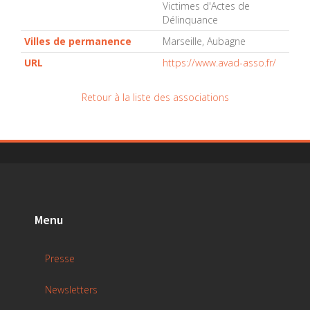
Victimes d'Actes de
Délinquance
Villes de permanence
Marseille, Aubagne
URL
https://www.avad-asso.fr/
Retour à la liste des associations
Menu
Presse
Newsletters