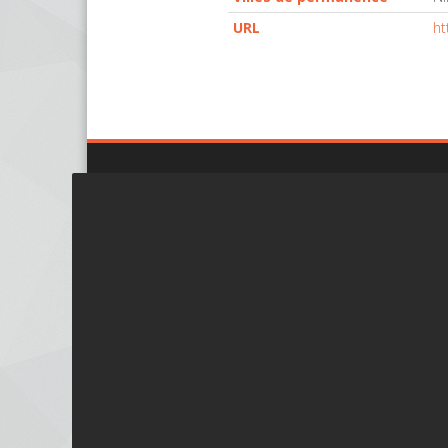
URL
ht