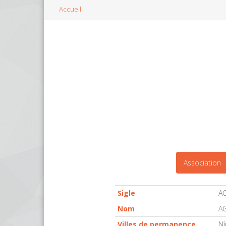
Accueil
Association
Sigle
AG
Nom
A
Villes de permanence
N