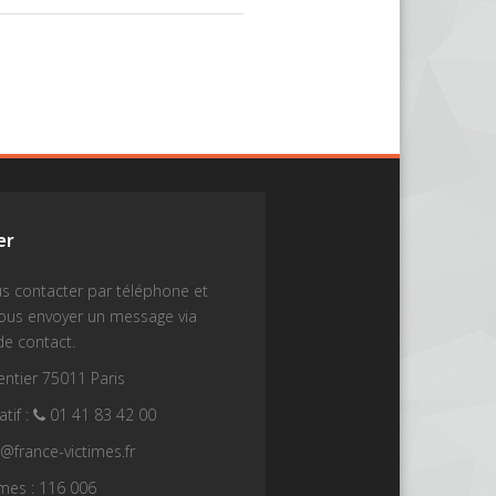
er
s contacter par téléphone et
nous envoyer un message via
de contact.
ntier 75011 Paris
tif :
01 41 83 42 00
t@france-victimes.fr
imes : 116 006