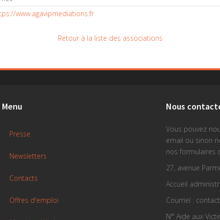
tps://www.agavipmediations.fr
Retour à la liste des associations
Menu
Nous contact
Vous pouvez nou
Presse
email ou sinon 
nos formulaires 
Newsletters
27, avenue Parme
Contacts
Accueil administra
Offres d'emploi
Courriel : contac
N° Aide aux Vict