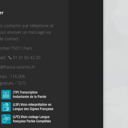
er
s contacter par téléphone et
nous envoyer un message via
de contact.
ntier 75011 Paris
tif :
01 41 83 42 00
t@france-victimes.fr
imes : 116 006
gratuits - 7j/7)