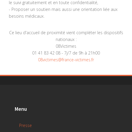
le suivi gratuitement et en toute confidentialité,
- Proposer un soutien mais aussi une orientation liée aux
besoins médicaux.
Ce lieu d'accueil de proximité vient compléter les dispositifs
nationaux :
08Victimes
01 41 83 42 08 - 7j/7 de 9h à 21h00
08victimes@france-victimes.fr
Menu
Presse